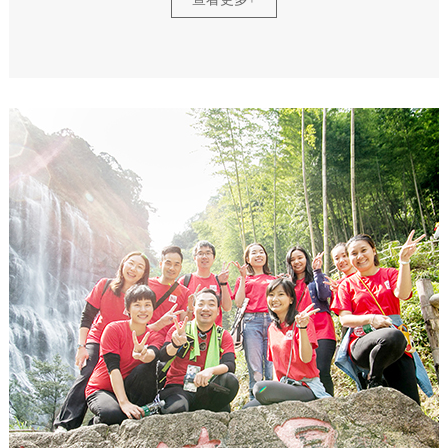
喧嚣，脚踩黄沙，背着背包，越过眼前一望无际的
金色沙丘，头顶强烈的阳光，忍受脸上吹着肆虐的
风沙，但此时的HDL河东电子团队通过一场沙漠之
旅，不仅增强个人的成就感，自信感，感受生命的
意义，还增强了团队凝聚力，互帮互助的团队精
神。 沙漠之旅，切身体验大自然鬼斧神工之作，
河东电子管理团队胜利归来！