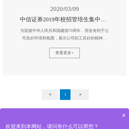
2020/03/09
中信证券2019年校招管培生集中培训
为迎接中华人民共和国建国70周年，营造有利于公
司良好环境和氛围，展示公司职工良好的精神风
貌，激励员工提振信心、凝心结力，推动公司高质
查看更多+
量发展，中信证券公司工会于9月20日在从化溪头
村举办“中信证券广东分公司迎国庆70周年职工健
步走活动”。活动在一片欢声笑语中拉开了序幕。
各参赛队发扬团结协作精神，队员间应互助互爱，
重在参与，采用了健步走计时、途中设置闯关形
式、团队协作精神等指标评分，确定活动各队的总
<
>
1
积分。整个活动简朴务实、注重团队、健康和谐。
员工们纷纷表示，平时的工作很紧张，活动不仅
×
欢迎来到本网站，请问有什么可以帮您？